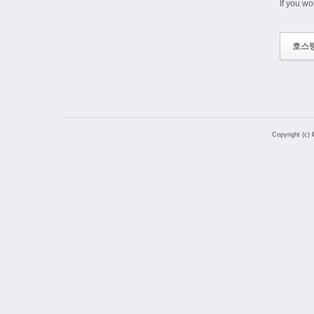
If you wo
호스
Copyright (c)