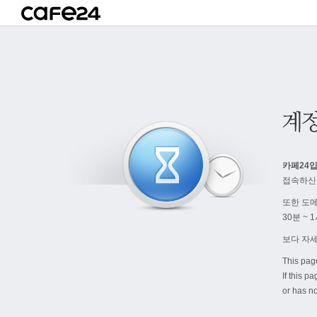
카페24입
접속하신
또한 도
30분 ~
보다 자
This pag
If this p
or has no